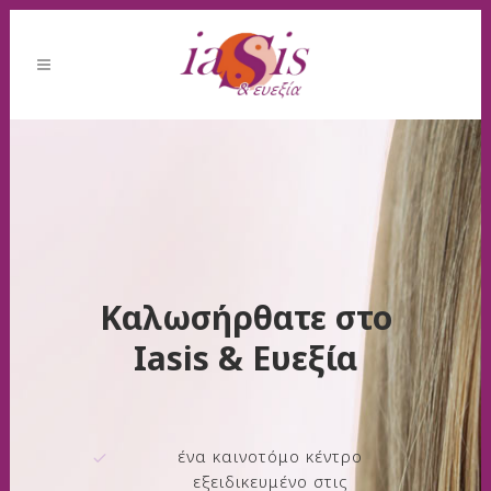
Καλωσήρθατε στο
Iasis & Ευεξία
ένα καινοτόμο κέντρο
εξειδικευμένο στις