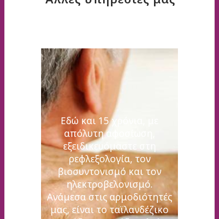
Εδώ και 15 χρόνια, με
απόλυτη αφοσίωση,
εξειδικευόμαστε στη
ρεφλεξολογία, τον
βιοσυντονισμό και τον
ηλεκτροβελονισμό.
Ανάμεσα στις αρμοδιότητές
μας, είναι το ταϊλανδέζικο