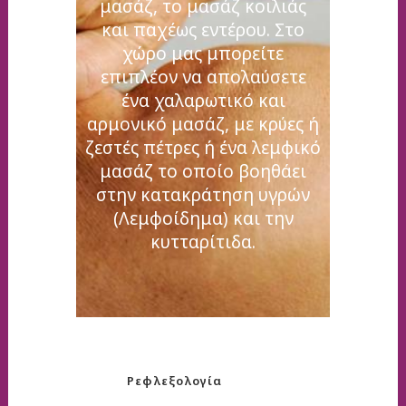
μασάζ, το μασάζ κοιλιάς
και παχέως εντέρου. Στο
χώρο μας μπορείτε
επιπλέον να απολαύσετε
ένα χαλαρωτικό και
αρμονικό μασάζ, με κρύες ή
ζεστές πέτρες ή ένα λεμφικό
μασάζ το οποίο βοηθάει
στην κατακράτηση υγρών
(Λεμφοίδημα) και την
κυτταρίτιδα.
Ρεφλεξολογία