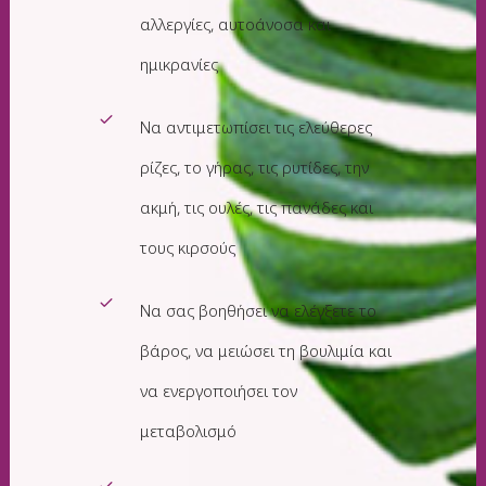
αλλεργίες, αυτοάνοσα και
ημικρανίες
Να αντιμετωπίσει τις ελεύθερες
ρίζες, το γήρας, τις ρυτίδες, την
ακμή, τις ουλές, τις πανάδες και
τους κιρσούς
Να σας βοηθήσει να ελέγξετε το
βάρος, να μειώσει τη βουλιμία και
να ενεργοποιήσει τον
μεταβολισμό