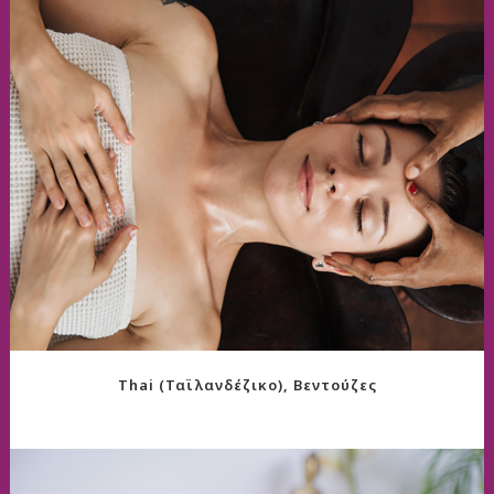
Thai (Ταϊλανδέζικο), Βεντούζες